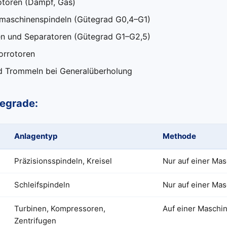
otoren (Dampf, Gas)
aschinenspindeln (Gütegrad G0,4–G1)
en und Separatoren (Gütegrad G1–G2,5)
orrotoren
d Trommeln bei Generalüberholung
egrade:
Anlagentyp
Methode
Präzisionsspindeln, Kreisel
Nur auf einer Ma
Schleifspindeln
Nur auf einer Ma
Turbinen, Kompressoren,
Auf einer Maschi
Zentrifugen