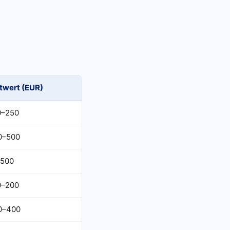
twert (EUR)
0–250
0–500
€500
0–200
0–400