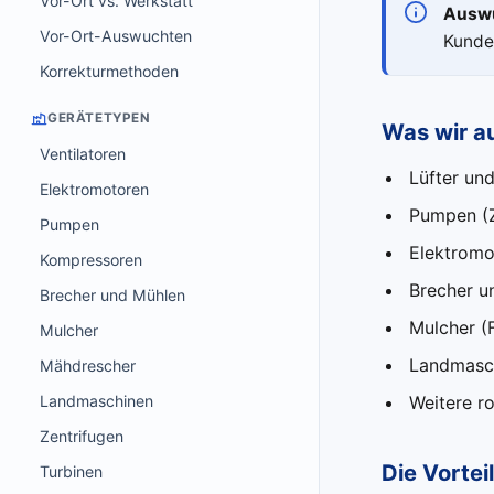
Vor-Ort vs. Werkstatt
Auswu
Vor-Ort-Auswuchten
Kunde
Korrekturmethoden
GERÄTETYPEN
Was wir a
Ventilatoren
Lüfter un
Elektromotoren
Pumpen (Ze
Pumpen
Elektromo
Kompressoren
Brecher u
Brecher und Mühlen
Mulcher (F
Mulcher
Landmasch
Mähdrescher
Landmaschinen
Weitere r
Zentrifugen
Die Vorte
Turbinen