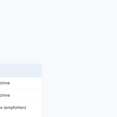
schine
schine
ne (empfohlen)