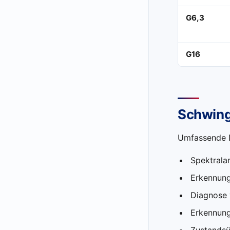
G6,3
G16
Schwin
Umfassende D
Spektrala
Erkennung
Diagnose 
Erkennung