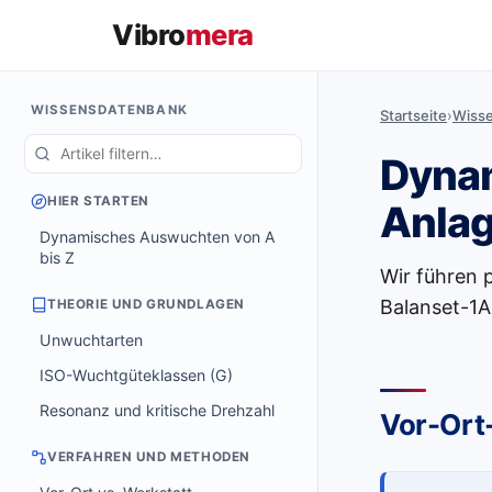
Vibro
mera
WISSENSDATENBANK
Startseite
›
Wiss
Dynam
HIER STARTEN
Anla
Dynamisches Auswuchten von A
bis Z
Wir führen 
Balanset-1A
THEORIE UND GRUNDLAGEN
Unwuchtarten
ISO-Wuchtgüteklassen (G)
Resonanz und kritische Drehzahl
Vor-Or
VERFAHREN UND METHODEN