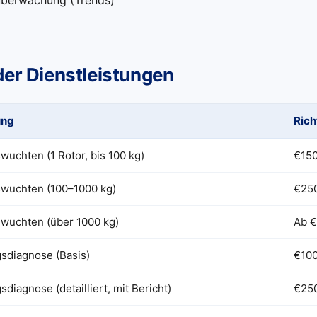
berwachung (Trends)
der Dienstleistungen
ung
Rich
wuchten (1 Rotor, bis 100 kg)
€15
wuchten (100–1000 kg)
€25
wuchten (über 1000 kg)
Ab 
sdiagnose (Basis)
€10
iagnose (detailliert, mit Bericht)
€25