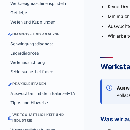
Werkzeugmaschinenspindeln
Keine Dem
Getriebe
Minimaler 
Wellen und Kupplungen
Auswuchte
DIAGNOSE UND ANALYSE
Wir arbei
Schwingungsdiagnose
Lagerdiagnose
Wellenausrichtung
Werksta
Fehlersuche-Leitfaden
PRAXISLEITFÄDEN
Auswu
Auswuchten mit dem Balanset-1A
vollst
Tipps und Hinweise
WIRTSCHAFTLICHKEIT UND
Was wir a
INDUSTRIE
Wirtschaftlicher Nutzen