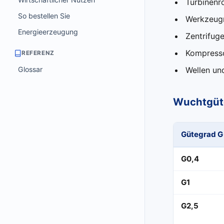
Turbinenr
So bestellen Sie
Werkzeugm
Energieerzeugung
Zentrifug
Kompress
REFERENZ
Glossar
Wellen un
Wuchtgüt
Gütegrad G
G0,4
G1
G2,5