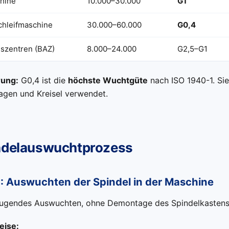
hine
10.000–30.000
G1
chleifmaschine
30.000–60.000
G0,4
szentren (BAZ)
8.000–24.000
G2,5–G1
rung:
G0,4 ist die
höchste Wuchtgüte
nach ISO 1940-1. Sie
agen und Kreisel verwendet.
ndelauswuchtprozess
: Auswuchten der Spindel in der Maschine
gendes Auswuchten, ohne Demontage des Spindelkasten
ise: