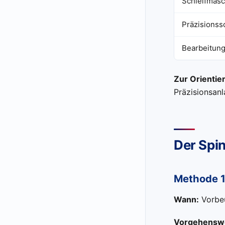
Schleifmasc
Präzisionss
Bearbeitung
Zur Orientie
Präzisionsanl
Der Spi
Methode 1
Wann:
Vorbeu
Vorgehenswe