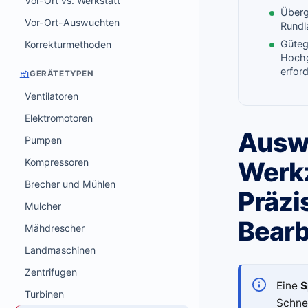
Vor-Ort vs. Werkstatt
Überg
Vor-Ort-Auswuchten
Rundl
Güteg
Korrekturmethoden
Hochg
erford
GERÄTETYPEN
Ventilatoren
Elektromotoren
Ausw
Pumpen
Kompressoren
Werk
Brecher und Mühlen
Präzi
Mulcher
Bearb
Mähdrescher
Landmaschinen
Zentrifugen
Eine
S
Turbinen
Schne