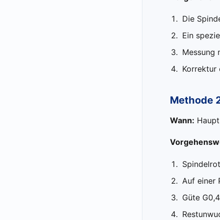
Die Spinde
Ein spezie
Messung m
Korrektur
Methode 2
Wann:
Hauptü
Vorgehenswe
Spindelro
Auf einer
Güte G0,4
Restunwuc