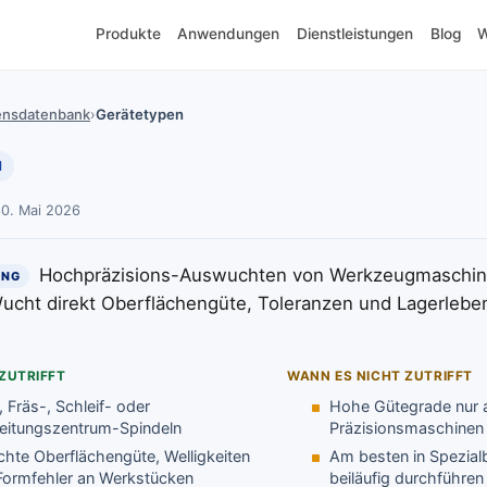
Produkte
Anwendungen
Dienstleistungen
Blog
W
ensdatenbank
›
Gerätetypen
N
30. Mai 2026
Hochpräzisions-Auswuchten von Werkzeugmaschin
UNG
ucht direkt Oberflächengüte, Toleranzen und Lagerlebe
.
ZUTRIFFT
WANN ES NICHT ZUTRIFFT
 Fräs-, Schleif- oder
Hohe Gütegrade nur 
eitungszentrum-Spindeln
Präzisionsmaschinen 
chte Oberflächengüte, Welligkeiten
Am besten in Spezialb
Formfehler an Werkstücken
beiläufig durchführen