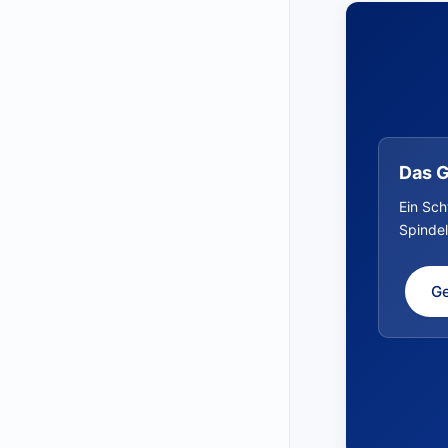
Das G
Ein Sch
Spinde
Ge