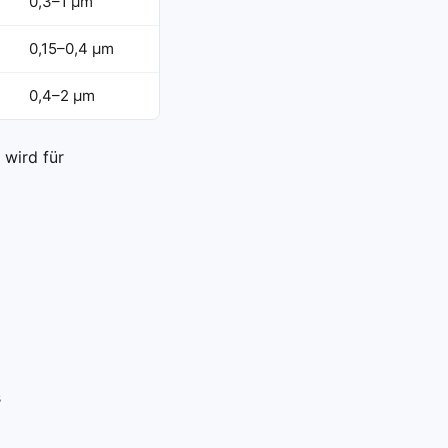
0,3–1 μm
0,15–0,4 μm
0,4–2 μm
 wird für
s