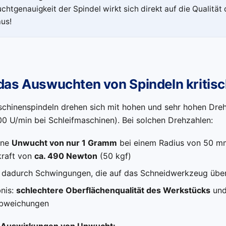
htgenauigkeit der Spindel wirkt sich direkt auf die Qualität
aus!
as Auswuchten von Spindeln kritisch
hinenspindeln drehen sich mit hohen und sehr hohen Dreh
0 U/min bei Schleifmaschinen). Bei solchen Drehzahlen:
ine
Unwucht von nur 1 Gramm
bei einem Radius von 50 m
kraft von
ca. 490 Newton
(50 kgf)
 dadurch Schwingungen, die auf das Schneidwerkzeug übe
nis:
schlechtere Oberflächenqualität des Werkstücks
und
abweichungen
r Auswirkungen von Unwucht: