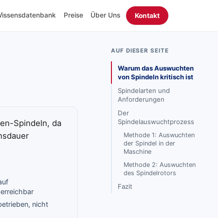
issensdatenbank
Preise
Über Uns
Kontakt
AUF DIESER SEITE
Warum das Auswuchten
von Spindeln kritisch ist
Spindelarten und
Anforderungen
Der
Spindelauswuchtprozess
en-Spindeln, da
nsdauer
Methode 1: Auswuchten
der Spindel in der
Maschine
Methode 2: Auswuchten
des Spindelrotors
auf
Fazit
erreichbar
etrieben, nicht