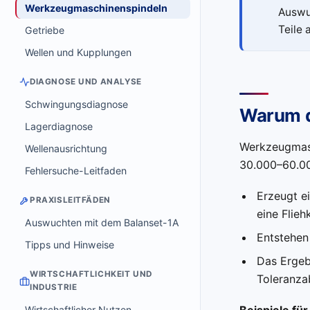
Werkzeugmaschinenspindeln
Auswuc
Teile 
Getriebe
Wellen und Kupplungen
DIAGNOSE UND ANALYSE
Schwingungsdiagnose
Warum d
Lagerdiagnose
Werkzeugmasc
Wellenausrichtung
30.000–60.00
Fehlersuche-Leitfaden
Erzeugt e
PRAXISLEITFÄDEN
eine Flieh
Auswuchten mit dem Balanset-1A
Entstehen
Tipps und Hinweise
Das Ergeb
WIRTSCHAFTLICHKEIT UND
Toleranz
INDUSTRIE
Beispiele fü
Wirtschaftlicher Nutzen