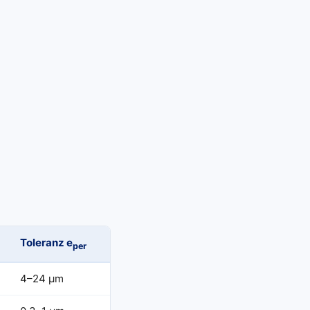
Toleranz e
per
4–24 μm