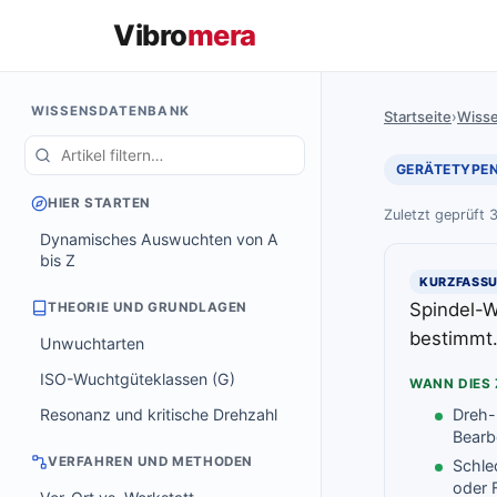
Vibro
mera
WISSENSDATENBANK
Startseite
›
Wiss
GERÄTETYPE
HIER STARTEN
Zuletzt geprüft 
Dynamisches Auswuchten von A
bis Z
KURZFASS
Spindel-W
THEORIE UND GRUNDLAGEN
bestimmt
Unwuchtarten
ISO-Wuchtgüteklassen (G)
WANN DIES 
Resonanz und kritische Drehzahl
Dreh-,
Bearb
VERFAHREN UND METHODEN
Schle
oder 