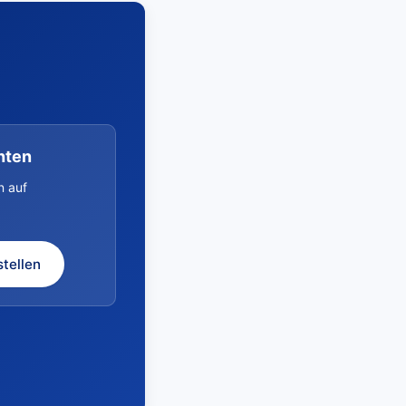
hten
n auf
stellen