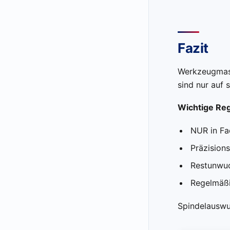
Fazit
Werkzeugmasc
sind nur auf 
Wichtige Reg
NUR in Fa
Präzision
Restunwuc
Regelmäßi
Spindelauswuc