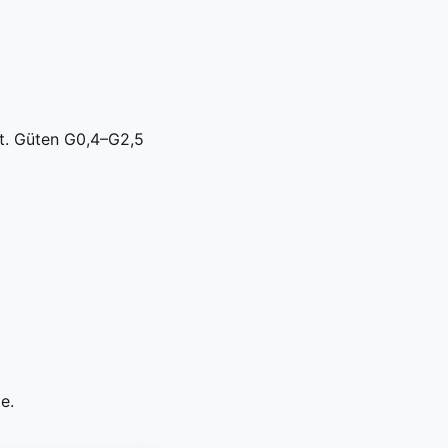
t. Güten G0,4–G2,5
e.