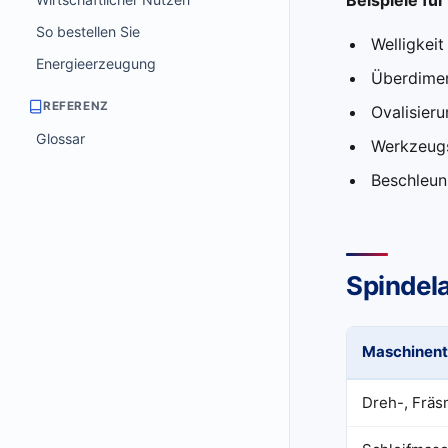
So bestellen Sie
Welligkeit
Energieerzeugung
Überdimen
REFERENZ
Ovalisieru
Glossar
Werkzeug
Beschleuni
Spindel
Maschinen
Dreh-, Frä