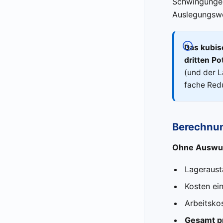
Schwingungen
Auslegungswe
Das kubis
dritten Po
(und der L
fache Red
Berechnung
Ohne Auswuch
Lageraust
Kosten ei
Arbeitsko
Gesamt pr