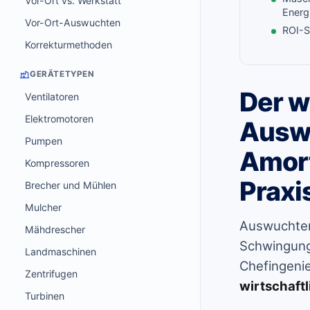
Vor-Ort vs. Werkstatt
Energ
Vor-Ort-Auswuchten
ROI-S
Korrekturmethoden
GERÄTETYPEN
Der w
Ventilatoren
Elektromotoren
Ausw
Pumpen
Amort
Kompressoren
Praxi
Brecher und Mühlen
Mulcher
Auswuchten 
Mähdrescher
Schwingungs
Landmaschinen
Chefingenie
Zentrifugen
wirtschaft
Turbinen