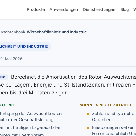
Produkte
Anwendungen
Dienstleistungen
Blog
W
ensdatenbank
›
Wirtschaftlichkeit und Industrie
ICHKEIT UND INDUSTRIE
30. Mai 2026
Berechnet die Amortisation des Rotor-Auswuchten
UNG
e bei Lagern, Energie und Stillstandszeiten, mit realen F
en bis drei Monaten zeigen.
ZUTRIFFT
WANN ES NICHT ZUTRIFFT
fertigung der Auswuchtkosten
Zahlen sind typische 
über der Geschäftsleitung
Garantien
en mit häufigen Lagerausfällen
Einsparungen setzen 
Fehler tatsächlich Un
inen mit überhöhtem