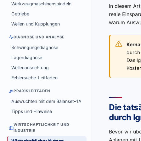
Werkzeugmaschinenspindeln
In diesem Art
Getriebe
reale Einspar
warum Auswuch
Wellen und Kupplungen
DIAGNOSE UND ANALYSE
Kerna
Schwingungsdiagnose
durch 
Lagerdiagnose
Das Ig
Wellenausrichtung
Koste
Fehlersuche-Leitfaden
PRAXISLEITFÄDEN
Auswuchten mit dem Balanset-1A
Die tat
Tipps und Hinweise
durch I
WIRTSCHAFTLICHKEIT UND
INDUSTRIE
Bevor wir übe
Anlagen mit 
Wirtschaftlicher Nutzen