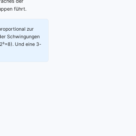
faches der
ppen führt.
roportional zur
 der Schwingungen
2³=8). Und eine 3-