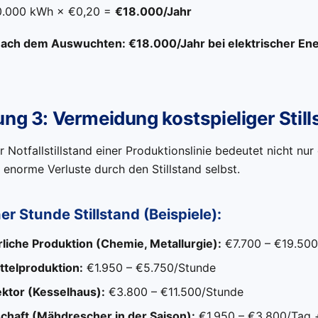
0.000 kWh × €0,20 =
€18.000/Jahr
ach dem Auswuchten: €18.000/Jahr bei elektrischer Ene
ng 3: Vermeidung kostspieliger Stil
er Notfallstillstand einer Produktionslinie bedeutet nicht nu
enorme Verluste durch den Stillstand selbst.
er Stunde Stillstand (Beispiele):
rliche Produktion (Chemie, Metallurgie):
€7.700 – €19.500
telproduktion:
€1.950 – €5.750/Stunde
ktor (Kesselhaus):
€3.800 – €11.500/Stunde
chaft (Mähdrescher in der Saison):
€1.950 – €3.800/Tag +