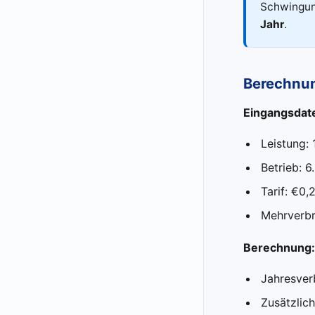
Schwingung
Jahr
.
Berechnun
Eingangsdat
Leistung:
Betrieb: 
Tarif: €0,
Mehrverbr
Berechnung:
Jahresver
Zusätzlic