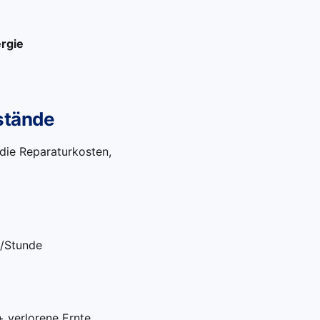
rgie
lstände
r die Reparaturkosten,
/Stunde
 verlorene Ernte