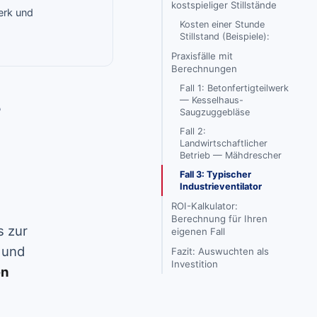
kostspieliger Stillstände
Werk und
Kosten einer Stunde
Stillstand (Beispiele):
Praxisfälle mit
Berechnungen
Fall 1: Betonfertigteilwerk
s
— Kesselhaus-
Saugzuggebläse
Fall 2:
Landwirtschaftlicher
Betrieb — Mähdrescher
Fall 3: Typischer
Industrieventilator
ROI-Kalkulator:
Berechnung für Ihren
s zur
eigenen Fall
r und
Fazit: Auswuchten als
Investition
en