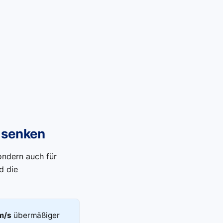
 senken
ondern auch für
d die
m/s
übermäßiger