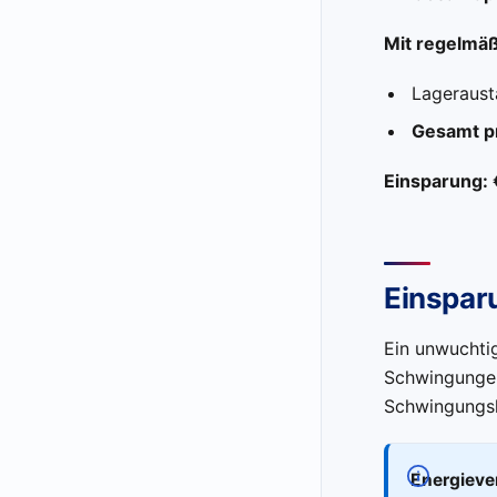
Mit regelmä
Lageraust
Gesamt p
Einsparung: 
Einspar
Ein unwuchtig
Schwingungen
Schwingungsk
Energiever