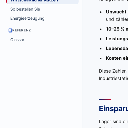
So bestellen Sie
Unwucht 
Energieerzeugung
und zähle
10–25 % m
REFERENZ
Leistungs
Glossar
Lebensdau
Kosten ein
Diese Zahlen 
Industriestati
Einspar
Lager sind ei