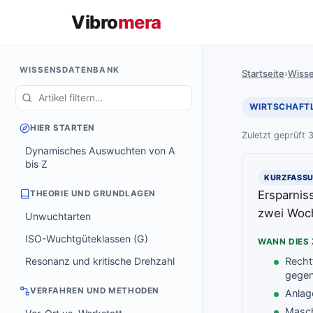
Vibro
mera
WISSENSDATENBANK
Startseite
›
Wiss
WIRTSCHAFTL
HIER STARTEN
Zuletzt geprüft 
Dynamisches Auswuchten von A
bis Z
KURZFASS
Ersparniss
THEORIE UND GRUNDLAGEN
zwei Woch
Unwuchtarten
ISO-Wuchtgüteklassen (G)
WANN DIES 
Resonanz und kritische Drehzahl
Recht
gegen
VERFAHREN UND METHODEN
Anlag
Masch