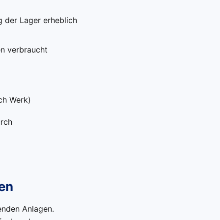
 der Lager erheblich
n verbraucht
ch Werk)
urch
en
renden Anlagen.