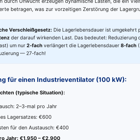
 durch Unwucht erzeugen dynamische Lasten, die ein Viel
rte betragen, was zur vorzeitigen Zerstörung der Lagergru
che Verschleißgesetz:
Die Lagerlebensdauer ist umgekehrt p
tenz
der darauf wirkenden Last. Das bedeutet: Reduzierung
ast) um nur
2-fach
verlängert die Lagerlebensdauer
8-fach
(
uzierung — 27-fach!
 für einen Industrieventilator (100 kW):
ten (typische Situation):
ausch: 2–3-mal pro Jahr
nes Lagersatzes: €600
sten für den Austausch: €400
o Jahr: €1.950 – €2.900