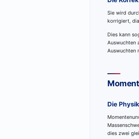
Sie wird dur
korrigiert, d
Dies kann so
Auswuchten a
Auswuchten m
Moment
Die Physi
Momentenunwu
Massenschwerp
dies zwei gl