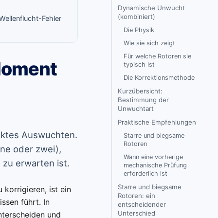
Dynamische Unwucht
(kombiniert)
 Wellenflucht-Fehler
Die Physik
Wie sie sich zeigt
Für welche Rotoren sie
 Moment
typisch ist
Die Korrektionsmethode
Kurzübersicht:
Bestimmung der
Unwuchtart
Praktische Empfehlungen
rektes Auswuchten.
Starre und biegsame
Rotoren
ne oder zwei),
Wann eine vorherige
zu erwarten ist.
mechanische Prüfung
erforderlich ist
Starre und biegsame
orrigieren, ist ein
Rotoren: ein
ssen führt. In
entscheidender
Unterschied
unterscheiden und