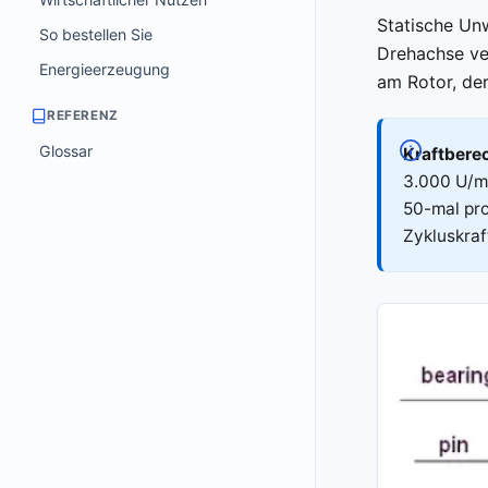
Statische Unw
So bestellen Sie
Drehachse ver
Energieerzeugung
am Rotor, de
REFERENZ
Glossar
Kraftbere
3.000 U/mi
50-mal pro
Zykluskraf