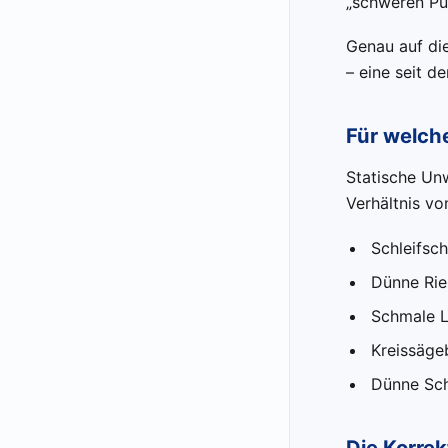
„schweren Pu
Genau auf di
– eine seit 
Für welche
Statische Un
Verhältnis vo
Schleifsc
Dünne Ri
Schmale L
Kreissägeb
Dünne Sc
Die Korre