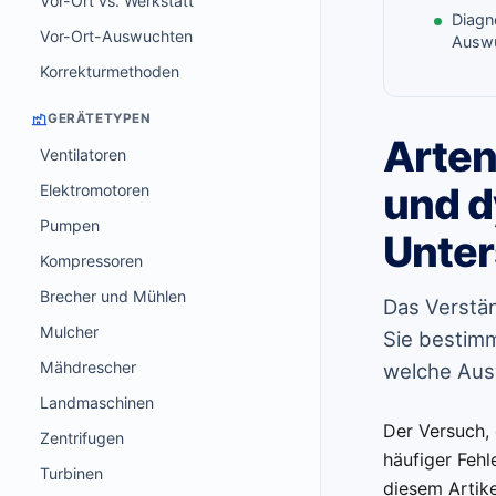
Vor-Ort vs. Werkstatt
Diagn
Vor-Ort-Auswuchten
Auswu
Korrekturmethoden
GERÄTETYPEN
Arten
Ventilatoren
und d
Elektromotoren
Pumpen
Unter
Kompressoren
Brecher und Mühlen
Das Verstän
Mulcher
Sie bestimm
Mähdrescher
welche Aus
Landmaschinen
Der Versuch,
Zentrifugen
häufiger Fehl
Turbinen
diesem Artike