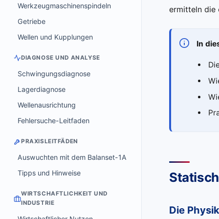
Werkzeugmaschinenspindeln
ermitteln die
Getriebe
Wellen und Kupplungen
In die
DIAGNOSE UND ANALYSE
Di
Schwingungsdiagnose
Wi
Lagerdiagnose
Wi
Wellenausrichtung
Pr
Fehlersuche-Leitfaden
PRAXISLEITFÄDEN
Auswuchten mit dem Balanset-1A
Tipps und Hinweise
Statisc
WIRTSCHAFTLICHKEIT UND
INDUSTRIE
Die Physi
Wirtschaftlicher Nutzen