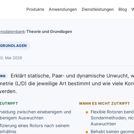
Produkte
Anwendungen
Dienstleistungen
Blog
W
ensdatenbank
›
Theorie und Grundlagen
 GRUNDLAGEN
30. Mai 2026
Erklärt statische, Paar- und dynamische Unwucht, w
UNG
etrie (L/D) die jeweilige Art bestimmt und wie viele Ko
werden.
ZUTRIFFT
WANN ES NICHT ZUTRIFFT
heidung zwischen einebenigem und
Flexible Rotoren benö
ebenigem Auswuchten
Sondermethoden, nic
Auswuchten
ifizierung eines Rotors nach seinem
erhältnis
Behebt keinen geomet