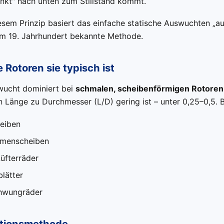
nkt" nach unten zum Stillstand kommt.
esem Prinzip basiert das einfache statische Auswuchten „a
dem 19. Jahrhundert bekannte Methode.
 Rotoren sie typisch ist
wucht dominiert bei
schmalen, scheibenförmigen Rotoren
n Länge zu Durchmesser (L/D) gering ist – unter 0,25–0,5. B
heiben
emenscheiben
üfterräder
lätter
hwungräder
ktionsmethode