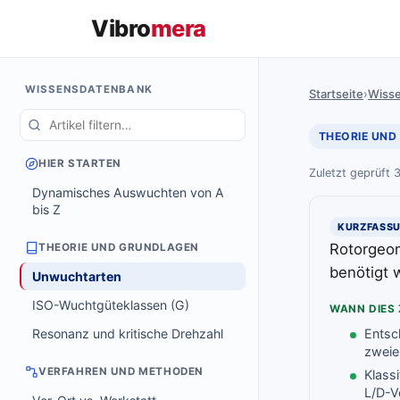
Vibro
mera
WISSENSDATENBANK
Startseite
›
Wiss
THEORIE UND
HIER STARTEN
Zuletzt geprüft 
Dynamisches Auswuchten von A
bis Z
KURZFASS
Rotorgeom
THEORIE UND GRUNDLAGEN
benötigt 
Unwuchtarten
ISO-Wuchtgüteklassen (G)
WANN DIES 
Resonanz und kritische Drehzahl
Entsc
zwei
VERFAHREN UND METHODEN
Klass
L/D-V