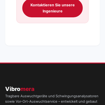
Kontaktieren Sie unsere
Ingenieure
Vibro
mera
Tragbare Auswuchtgeräte und Schwingungsanalysatoren
sowie Vor-Ort-Auswuchtservice – entwickelt und gebaut