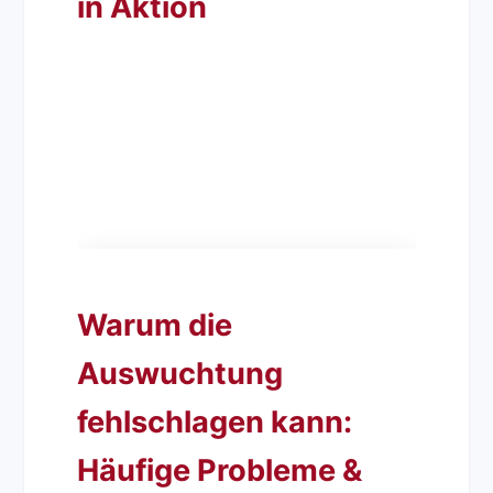
in Aktion
Warum die
Auswuchtprozess eines
Auswuchtung
Mulchers auf Deutsch
fehlschlagen kann:
Häufige Probleme &